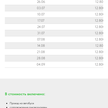
26.06
12.800R
03.07
12.800 
10.07
12.800 
17.07
12.800 
24.07
12.800 
31.07
12.800 
07.08
12.800 
14.08
12.800R
21.08
12.800 
28.08
12.800 
04.09
12.800 
В стоимость включено:
Проезд на автобусе
сопровождение руководителем