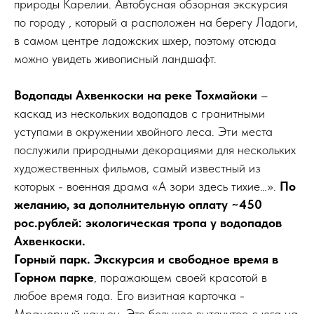
природы Карелии. Автобусная обзорная экскурсия
по городу , который а расположен на берегу Ладоги,
в самом центре ладожских шхер, поэтому отсюда
можно увидеть живописный ландшафт.
Водопады Ахвенкоски на реке Тохмайоки
–
каскад из нескольких водопадов с гранитными
уступами в окружении хвойного леса. Эти места
послужили природными декорациями для нескольких
художественных фильмов, самый известный из
которых - военная драма «А зори здесь тихие…».
По
желанию, за дополнительную оплату ~450
рос.рублей: экологическая тропа у водопадов
Ахвенкоски.
Горный парк. Экскурсия и свободное время в
Горном парке
, поражающем своей красотой в
любое время года. Его визитная карточка -
Мраморный каньон. Это большое вытянутое с юга на