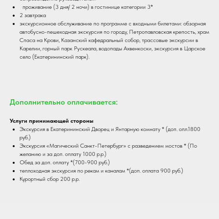
проживание (3 дня/ 2 ночи) в гостинице категории 3*
2 завтрака
экскурсионное обслуживание по программе с входными билетами: обзорная
автобусно-пешеходная экскурсия по городу, Петропавловская крепость, храм
Спаса на Крови, Казанский кафедральный собор, трассовые экскурсии в
Карелии, горный парк Рускеала, водопады Ахвенкоски, экскурсия в Царское
село (Екатерининский парк).
Дополнительно оплачивается:
Услуги принимающей стороны
Экскурсия в Екатерининский Дворец и Янтарную комнату * (доп. опл.1800
руб.)
Экскурсия «Магический Санкт-Петербург» с разведением мостов * (По
желанию и за доп. оплату 1000 р.р.)
Обед за доп. оплату *(700-900 руб.)
теплоходная экскурсия по рекам и каналам *(доп. оплата 900 руб.)
Курортный сбор 200 р.р.