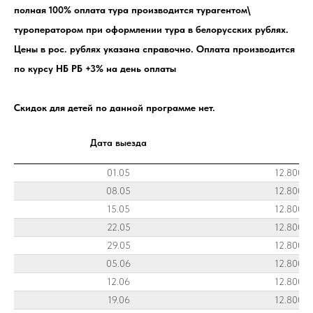
полная 100% оплата тура производится турагентом\
туроператором при оформлении тура в белорусских рублях.
Цены в рос. рублях указана справочно. Оплата производится
по курсу НБ РБ +3% на день оплаты
Скидок для детей по данной программе нет.
Дата выезда
01.05
12.800 
08.05
12.800 
15.05
12.800 
22.05
12.800 
29.05
12.800 
05.06
12.800 
12.06
12.800 
19.06
12.800 