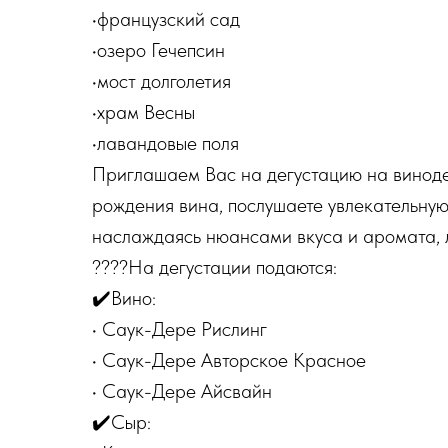
•французский сад
•озеро Гечепсин
•мост долголетия
•храм Весны
•лавандовые поля
Приглашаем Вас на дегустацию на винодел
рождения вина, послушаете увлекательную
наслаждаясь нюансами вкуса и аромата, 
????На дегустации подаются:
✔️Вино:
• Саук-Дере Рислинг
• Саук-Дере Авторское Красное
• Саук-Дере Айсвайн
✔️Сыр: