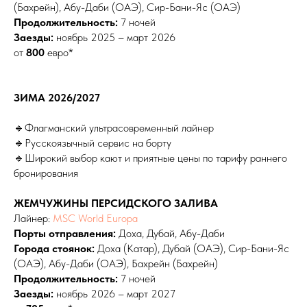
(Бахрейн), Абу-Даби (ОАЭ), Сир-Бани-Яс (ОАЭ)
Продолжительность:
7 ночей
Заезды:
ноябрь 2025 – март 2026
от
800
евро*
ЗИМА 2026/2027
🔹Флагманский ультрасовременный лайнер
🔹Русскоязычный сервис на борту
🔹Широкий выбор кают и приятные цены по тарифу раннего
бронирования
ЖЕМЧУЖИНЫ ПЕРСИДСКОГО ЗАЛИВА
Лайнер:
MSC World Europa
Порты отправления:
Доха, Дубай, Абу-Даби
Города стоянок:
Доха (Катар), Дубай (ОАЭ), Сир-Бани-Яс
(ОАЭ), Абу-Даби (ОАЭ), Бахрейн (Бахрейн)
Продолжительность:
7 ночей
Заезды:
ноябрь 2026 – март 2027