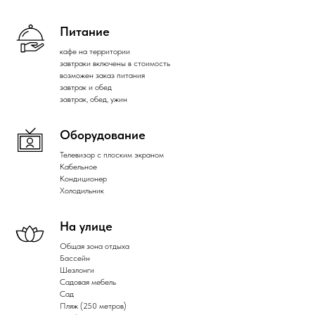
Питание
кафе на территории
завтраки включены в стоимость
возможен заказ питания
завтрак и обед
завтрак, обед, ужин
Оборудование
Телевизор с плоским экраном
Кабельное
Кондиционер
Холодильник
На улице
Общая зона отдыха
Бассейн
Шезлонги
Садовая мебель
Сад
Пляж (250 метров)