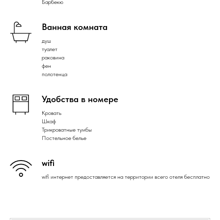
Барбекю
Ванная комната
душ
туалет
раковина
фен
полотенца
Удобства в номере
Кровать
Шкаф
Трикроватные тумбы
Постельное белье
wifi
wifi интернет предоставляется на территории всего отеля бесплатно