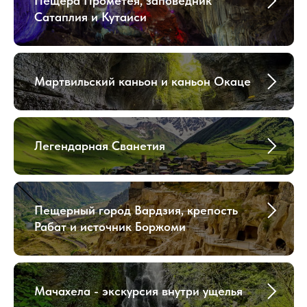
Пещера Прометея, заповедник
Сатаплия и Кутаиси
Мартвильский каньон и каньон Окаце
Легендарная Сванетия
Пещерный город Вардзия, крепость
Рабат и источник Боржоми
Мачахела - экскурсия внутри ущелья