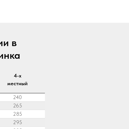
ии в
инка
4-х
местный
240
265
285
295