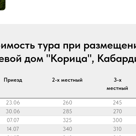
имость тура при размещен
тевой дом "Корица", Кабард
Приезд
2-х местный
3-х
местный
23.06
260
245
30.06
285
270
07.07
325
300
14.07
340
310