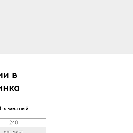
ии в
динка
3-х местный
240
нет мест