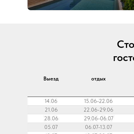
Сто
гос
Выезд
отдых
14.06
15.06-22.06
21.06
22.06-29.06
28.06
29.06-06.07
05.07
06.07-13.07