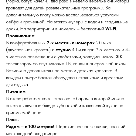
(горка, батут, качели), два раза в неделю веселые аниматоры
проводят для детей развлекательные программы. За
дополнительную плату можно воспользоваться услугами
сейфа и прачечной. На этажах-кулеры с водой и гладильные
доски. На территории и в номерах – бесплатный
Wi-Fi
.
Проживание:
В комфортабельных
2-х местных номерах
20 м.кв
(двуспальная кровать) и
студио
40 м.кв при 3-х местном и 4-
х местном размещении с удобствами, холодильником, ЖК
телевизором со спутниковым ТВ, кондиционером, чайником.
Возможно дополнительное место и детская кроватка. В
каждом номере балкон оборудован столиками и креслами
для отдыха.
Питание:
В отеле работает кафе-столовая с баром, в которой можно
заказать вкусные блюда кубанской и кавказской кухни по
приемлемой цене.
Пляж:
Рядом – в 100 метрах!
Широкие песчаные пляжи, пологий
мелководный вход в море.