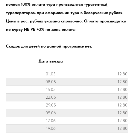
полная 100% оплата тура производится турагентом\
туроператором при оформлении тура в белорусских рублях.
Цены в рос. рублях указана справочно. Оплата производится
по курсу НБ РБ +3% на день оплаты
Скидок для детей по данной программе нет.
Дата выезда
01.05
12.800 
08.05
12.800 
15.05
12.800 
22.05
12.800 
29.05
12.800 
05.06
12.800 
12.06
12.800 
19.06
12.800 