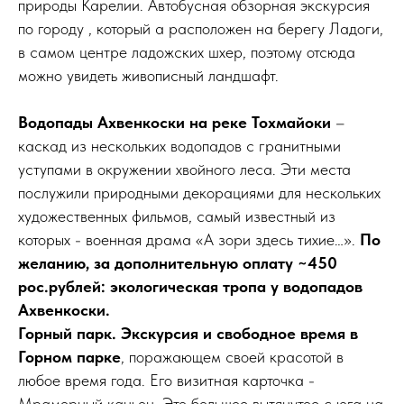
природы Карелии. Автобусная обзорная экскурсия
по городу , который а расположен на берегу Ладоги,
в самом центре ладожских шхер, поэтому отсюда
можно увидеть живописный ландшафт.
Водопады Ахвенкоски на реке Тохмайоки
–
каскад из нескольких водопадов с гранитными
уступами в окружении хвойного леса. Эти места
послужили природными декорациями для нескольких
художественных фильмов, самый известный из
которых - военная драма «А зори здесь тихие…».
По
желанию, за дополнительную оплату ~450
рос.рублей: экологическая тропа у водопадов
Ахвенкоски.
Горный парк. Экскурсия и свободное время в
Горном парке
, поражающем своей красотой в
любое время года. Его визитная карточка -
Мраморный каньон. Это большое вытянутое с юга на