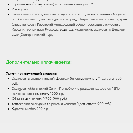
проживание (3 дня/ 2 ночи) в гостинице категории 3*
2 завтрака
экскурсионное обслуживание по программе с входными билетами: обзорная
автобусно-пешеходная экскурсия по городу, Петропавловская крепость, храм
Спаса на Крови, Казанский кафедральный собор, трассовые экскурсии в
Карелии, горный парк Рускеала, водопады Ахвенкоски, экскурсия в Царское
село (Екатерининский парк).
Дополнительно оплачивается:
Услуги принимающей стороны
Экскурсия в Екатерининский Дворец и Янтарную комнату * (доп. опл.1800
руб.)
Экскурсия «Магический Санкт-Петербург» с разведением мостов * (По
желанию и за доп. оплату 1000 р.р.)
Обед за доп. оплату *(700-900 руб.)
теплоходная экскурсия по рекам и каналам *(доп. оплата 900 руб.)
Курортный сбор 200 р.р.