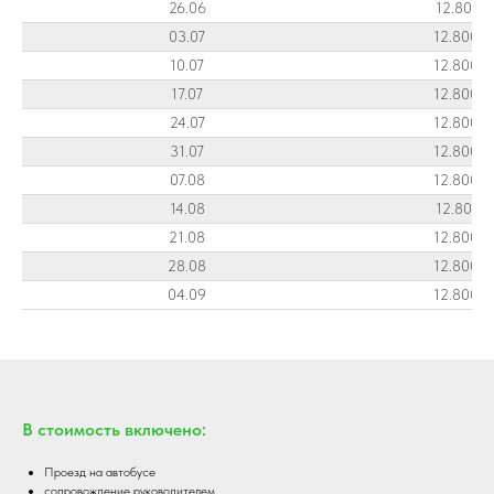
26.06
12.800R
03.07
12.800 
10.07
12.800 
17.07
12.800 
24.07
12.800 
31.07
12.800 
07.08
12.800 
14.08
12.800R
21.08
12.800 
28.08
12.800 
04.09
12.800 
В стоимость включено:
Проезд на автобусе
сопровождение руководителем