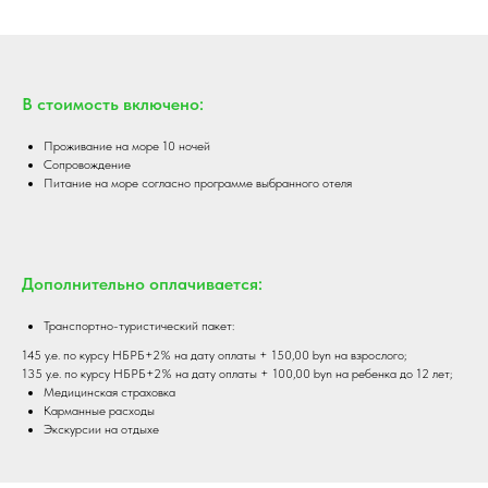
В стоимость включено:
Проживание на море 10 ночей
Cопровождение
Питание на море согласно программе выбранного отеля
Дополнительно оплачивается:
Транспортно-туристический пакет:
145 у.е. по курсу НБРБ+2% на дату оплаты + 150,00 byn на взрослого;
135 у.е. по курсу НБРБ+2% на дату оплаты + 100,00 byn на ребенка до 12 лет;
Медицинская страховка
Карманные расходы
Экскурсии на отдыхе